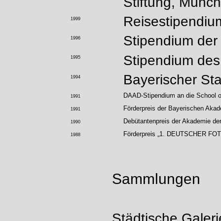
Stiftung, Münc
Reisestipendiu
1999
Stipendium der
1996
Stipendium des
1995
Bayerischer Sta
1994
DAAD-Stipendium an die School of
1991
Förderpreis der Bayerischen Aka
1991
Debütantenpreis der Akademie de
1990
Förderpreis „1. DEUTSCHER FOTO
1988
Sammlungen
Städtische Galeri