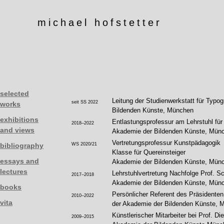
michael hofstetter
selected
Leitung der Studienwerkstatt für Typo
seit SS 2022
works
Bildenden Künste, München
exhibitions
Entlastungsprofessur am Lehrstuhl für
2018
–
2022
and views
Akademie der Bildenden Künste, Mün
Vertretungsprofessur Kunstpädagogik
bibliography
WS 2020/21
Klasse für Quereinsteiger
essays and
Akademie der Bildenden Künste, Mün
lectures
Lehrstuhlvertretung Nachfolge Prof. S
2017
–
2018
Akademie der Bildenden Künste, Mün
books
Persönlicher Referent des Präsidenten
2010
–
2022
vita
der Akademie der Bildenden Künste, 
Künstlerischer Mitarbeiter bei Prof. Di
2009–2015