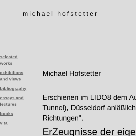
michael hofstetter
selected
works
Michael Hofstetter
exhibitions
and views
bibliography
Erschienen im LIDO8 dem Au
essays and
lectures
Tunnel), Düsseldorf anläßlic
books
Richtungen".
vita
ErZeugnisse der eig