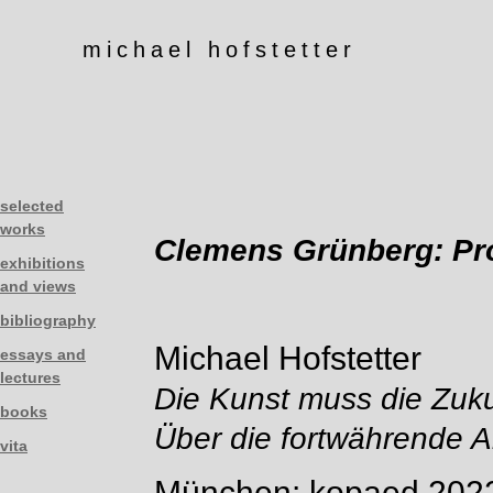
michael hofstetter
selected
works
Clemens Grünberg: Pr
exhibitions
and views
bibliography
Michael Hofstetter
essays and
lectures
Die Kunst muss die Zukun
books
Über die fortwährende A
vita
München: kopaed 202