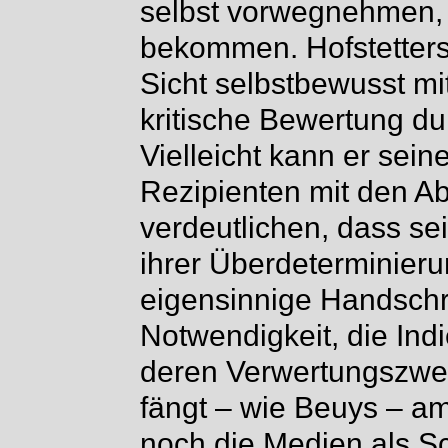
selbst vorwegnehmen, 
bekommen. Hofstetters
Sicht selbstbewusst m
kritische Bewertung du
Vielleicht kann er sei
Rezipienten mit den A
verdeutlichen, dass s
ihrer Überdeterminieru
eigensinnige Handschri
Notwendigkeit, die Ind
deren Verwertungszwec
fängt – wie Beuys – a
noch die Medien als Sch