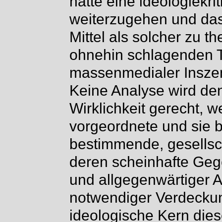
hätte eine ideologiekri
weiterzugehen und das
Mittel als solcher zu th
ohnehin schlagenden T
massenmedialer Inszen
Keine Analyse wird d
Wirklichkeit gerecht, w
vorgeordnete und sie bi
bestimmende, gesellschaf
deren scheinhafte Gege
und allgegenwärtiger Ab
notwendiger Verdecku
ideologische Kern die